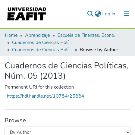
(current)
Log In
Communities & Collections
Home
Aprendizaje
Escuela de Finanzas, Economía y Gobierno
Cuadernos de Ciencias Políticas
All of DSpace
Cuadernos de Ciencias Políticas, Núm. 05 (2013)
Browse by Author
Cuadernos de Ciencias Políticas,
Núm. 05 (2013)
Permanent URI for this collection
https://hdl.handle.net/10784/25884
Browse