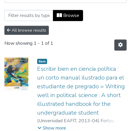
Browsing Cuadernos de Ciencias Política
Browse
All browse results
Now showing
1 - 1 of 1
Item
Escribir bien en ciencia política :
un corto manual ilustrado para el
estudiante de pregrado = Writing
well in political science : A short
illustrated handbook for the
undergraduate student
(
Universidad EAFIT
,
2013-04
)
Fortou, José
Antonio
;
Universidad EAFIT
Show more