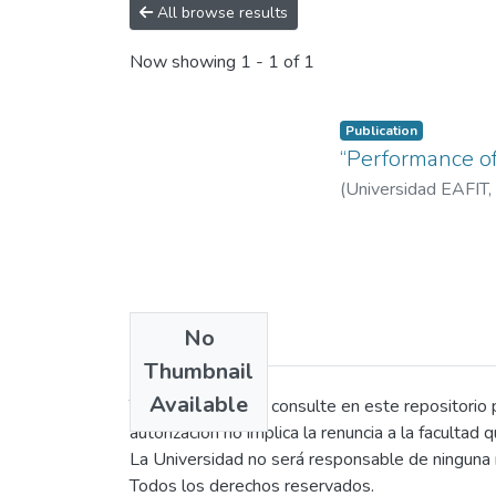
All browse results
Now showing
1 - 1 of 1
Publication
“Performance of 
(
Universidad EAFIT
,
No
Thumbnail
Available
Toda persona que consulte en este repositorio po
autorización no implica la renuncia a la facultad 
La Universidad no será responsable de ninguna r
Todos los derechos reservados.