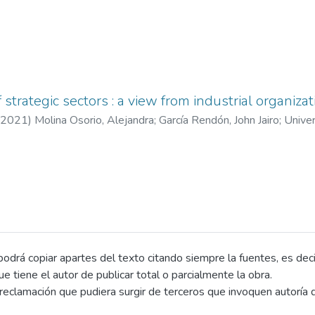
strategic sectors : a view from industrial organizat
2021
)
Molina Osorio, Alejandra
;
García Rendón, John Jairo
;
Unive
drá copiar apartes del texto citando siempre la fuentes, es decir e
que tiene el autor de publicar total o parcialmente la obra.
eclamación que pudiera surgir de terceros que invoquen autoría d