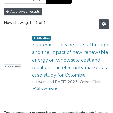
All browse results
Now showing
1 - 1 of 1
Publication
Strategic behaviors, pass-through,
and the impact of new renewable
energy on wholesale cost and
retail price in electricity markets : a
No Thumbnail Available
case study for Colombia
(
Universidad EAFIT
,
2023
)
Correa Giraldo,
Manuel Salvador
;
García Rendón, John Jairo
;
Show more
La investigación se desarrollo en el marco
del Programa de Investigación
"ENERGÉTICA 2030", con código 58864
en la iniciativa "Colombia Científica",