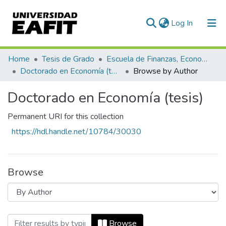
(current)
Log In
Communities & Collections
Home
Tesis de Grado
Escuela de Finanzas, Economía y Gobierno
Doctorado en Economía (tesis)
Browse by Author
All of DSpace
Doctorado en Economía (tesis)
Permanent URI for this collection
https://hdl.handle.net/10784/30030
Browse
Browsing Doctorado en Economía (tesis)
Browse