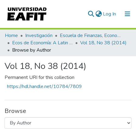
(current)
Log In
Communities & Collections
Home
Investigación
Escuela de Finanzas, Economía y Gobierno
Ecos de Economía: A Latin American Journal of Applied Economics
Vol 18, No 38 (2014)
All of DSpace
Browse by Author
Vol 18, No 38 (2014)
Permanent URI for this collection
https://hdl.handle.net/10784/7809
Browse