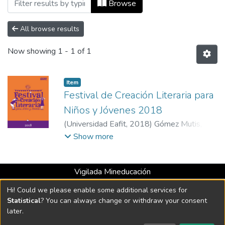
Browsing ​Festival de Creación Literaria
Browse
All browse results
Now showing
1 - 1 of 1
Item
Festival de Creación Literaria para
Niños y Jóvenes 2018
(
Universidad Eafit
,
2018
)
Gómez Mutis,
Pablo
;
Ríos, Salomé
;
Montoya González,
Show more
Fabio
;
Cardona, Sara Cano
;
Alzate Sánchez,
Érika María
;
González Vásquez, Nicolás
;
Vigilada Mineducación
Eslava Bedoya, Valeria
;
Smith Ojeda, James
Universidad con Acreditación Institucional hasta 2026 -
Federick
Hi! Could we please enable some additional services for
Resolución MEN 2158 de 2018
Statistical
? You can always change or withdraw your consent
later.