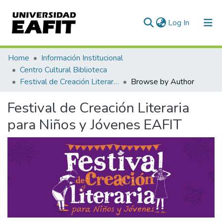
(current)
Log In
Communities & Collections
Home
Información Institucional
Centro Cultural Biblioteca
All of DSpace
​Festival de Creación Literaria para Niños y Jóvenes EAFIT
Browse by Author
​Festival de Creación Literaria
para Niños y Jóvenes EAFIT