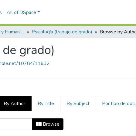
s
All of DSpace
Escuela de Artes y Humanidades
Psicología (trabajo de grado)
Browse by Autho
o de grado)
handle.net/10784/11632
By Author
By Title
By Subject
Por tipo de do
ajo de grado) by Author "Arango Mo
Browse