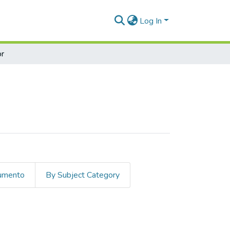
Log In
r
cumento
By Subject Category
ntoya, Manuela"